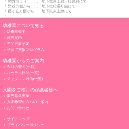
栄方面より … 地下鉄東山線・桜通線にて
野並方面から … 地下鉄桜通り線にて
藤ヶ丘方面から… 地下鉄東山線にて
幼稚園について知る
幼稚園概要
施設案内
年間行事予定
子育て支援プログラム
幼稚園からのご案内
今月の聖句(一覧)
ルーテル日記(一覧)
チャプレン通信(一覧)
入園をご検討の保護者様へ
園児募集要項
入園希望の方へのご案内
お問い合わせ
サイトマップ
プライバシーポリシー