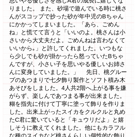
思いやる優しさを感じA君の成長に嬉しくな
りました。 また、砂場で遊んでいる時に桃さ
んがスコップで抄った砂が年中児のBちゃん
にかかってしまいました。「あら、ごめん
ね」と慌てて言うと「いいのよ。桃さんは小
さいから大丈夫だよ。ごめんねは言わなくて
いいから｡」と許してくれました。いつもな
ら少しでも砂が掛かったら怒っていたBちゃ
んですが、小さい子を思いやる優しいお姉さ
んに変身していました。」 先日、桃グルー
プのあつまりで七夕飾り製作とソフト積み木
あそびをしました。4人共2階へ上がる事を嫌
がらず、楽しんであつまる事が出来ました。
糊を指先に付けて丁寧に塗って飾りを作りま
した。出来上がったスイカをクルクルと丸め
たC君に驚いていると「キュウリだよ」と嬉
しそうに教えてくれました。他にもカラフル
な種のスイカなど桃さんらしい個性的な飾り