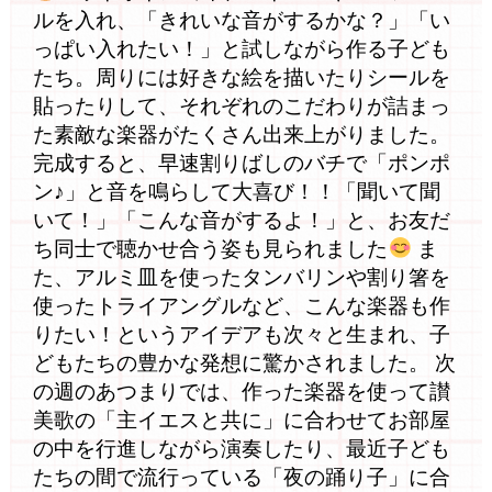
ルを入れ、「きれいな音がするかな？」「い
っぱい入れたい！」と試しながら作る子ども
たち。周りには好きな絵を描いたりシールを
貼ったりして、それぞれのこだわりが詰まっ
た素敵な楽器がたくさん出来上がりました。
完成すると、早速割りばしのバチで「ポンポ
ン♪」と音を鳴らして大喜び！！「聞いて聞
いて！」「こんな音がするよ！」と、お友だ
ち同士で聴かせ合う姿も見られました
ま
た、アルミ皿を使ったタンバリンや割り箸を
使ったトライアングルなど、こんな楽器も作
りたい！というアイデアも次々と生まれ、子
どもたちの豊かな発想に驚かされました。 次
の週のあつまりでは、作った楽器を使って讃
美歌の「主イエスと共に」に合わせてお部屋
の中を行進しながら演奏したり、最近子ども
たちの間で流行っている「夜の踊り子」に合