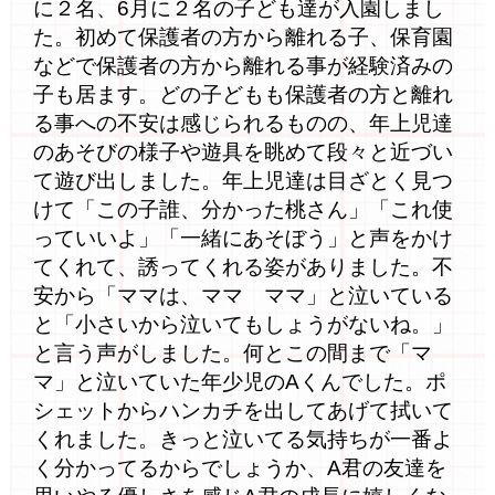
に２名、6月に２名の子ども達が入園しまし
た。初めて保護者の方から離れる子、保育園
などで保護者の方から離れる事が経験済みの
子も居ます。どの子どもも保護者の方と離れ
る事への不安は感じられるものの、年上児達
のあそびの様子や遊具を眺めて段々と近づい
て遊び出しました。年上児達は目ざとく見つ
けて「この子誰、分かった桃さん」「これ使
っていいよ」「一緒にあそぼう」と声をかけ
てくれて、誘ってくれる姿がありました。不
安から「ママは、ママ ママ」と泣いている
と「小さいから泣いてもしょうがないね。」
と言う声がしました。何とこの間まで「マ
マ」と泣いていた年少児のAくんでした。ポ
シェットからハンカチを出してあげて拭いて
くれました。きっと泣いてる気持ちが一番よ
く分かってるからでしょうか、A君の友達を