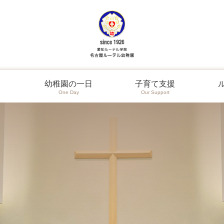
幼稚園の一日
子育て支援
One Day
Our Support