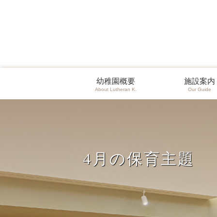
幼稚園概要
施設案内
About Lutheran K.
Our Guide
4月の保育主題